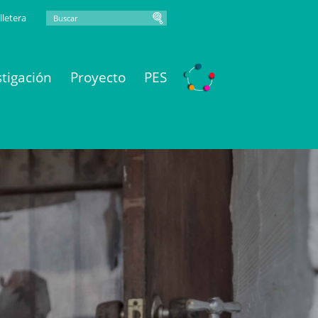
lletera
stigación
Proyecto
PES