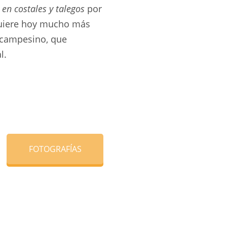
 en costales y talegos
por
dquiere hoy mucho más
o campesino, que
l.
FOTOGRAFÍAS