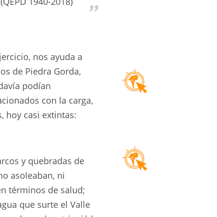
 (QEPD 1940-2018)
jercicio, nos ayuda a
cos de Piedra Gorda,
odavía podían
lacionados con la carga,
, hoy casi extintas:
harcos y quebradas de
 no asoleaban, ni
en términos de salud;
gua que surte el Valle