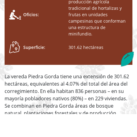
producción agrícola
tradicional de hortalizas y
Oficios:
frutas en unidades
campesinas que conforman
una estructura de
minifundio.
Superficie:
301.62 hectáreas
La vereda Piedra Gorda tiene una extensión de 301.62
hectáreas, equivalentes al 4.07% del total del área del
corregimiento. En ella habitan 836 personas – en su
mayoría pobladores nativos (80%) – en 229 viviendas.
Se combinan en Piedra Gorda áreas de bosque
natural, plantaciones forestales y de producción
agrícola tradicional de hortalizas y frutas en unidades
campesinas que conforman una estructura de
minifundio. Posee una red hídrica conformada por las